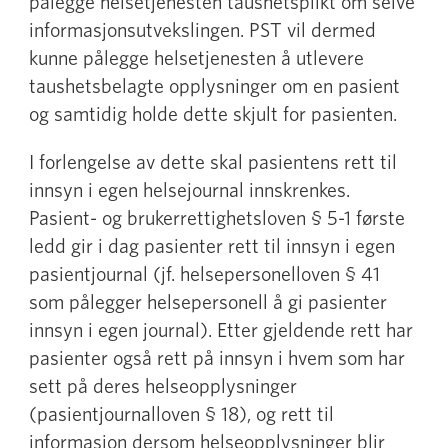
pålegge helsetjenesten taushetsplikt om selve
informasjonsutvekslingen. PST vil dermed
kunne pålegge helsetjenesten å utlevere
taushetsbelagte opplysninger om en pasient
og samtidig holde dette skjult for pasienten.
I forlengelse av dette skal pasientens rett til
innsyn i egen helsejournal innskrenkes.
Pasient- og brukerrettighetsloven § 5-1 første
ledd gir i dag pasienter rett til innsyn i egen
pasientjournal (jf. helsepersonelloven § 41
som pålegger helsepersonell å gi pasienter
innsyn i egen journal). Etter gjeldende rett har
pasienter også rett på innsyn i hvem som har
sett på deres helseopplysninger
(pasientjournalloven § 18), og rett til
informasjon dersom helseopplysninger blir