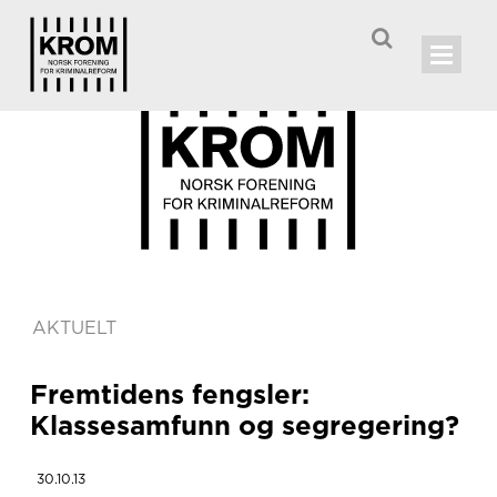

AKTUELT
Fremtidens fengsler:
Klassesamfunn og segregering?
30.10.13