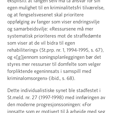
eksplisitt at fangen selv må ta ansvar for sin
egen mulighet til en kriminalitetsfri tilværelse,
og at fengselsvesenet skal prioritere
oppfølging av fanger som viser endringsvilje
og samarbeidsvilje: «Ressursene må mer
systematisk prioriteres mot de straffedømte
som viser at de vil bidra til egen
rehabilitering» (St.prp. nr. 1, 1994-1995, s. 67),
og «[g]jennom soningsplanleggingen bør det
styres mer ressurser til domfelte som velger
forpliktende egeninnsats i samspill med
kriminalomsorgen» (ibid., s. 68).
Dette individualistiske synet ble stadfestet i
St.meld. nr. 27 (1997-1998) med innføringen av
den moderne progresjonssoningen: «For
innsatte som er motivert til å arbeide med seg