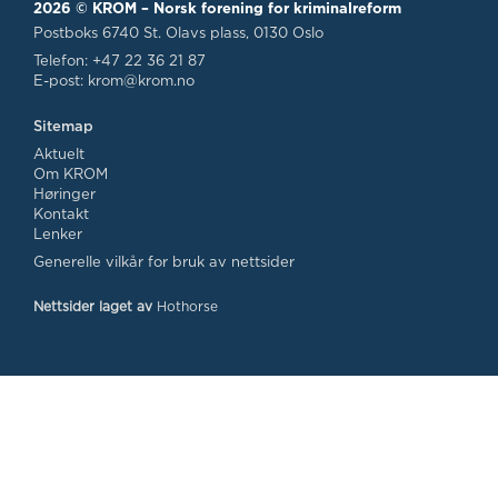
2026 © KROM – Norsk forening for kriminalreform
Postboks 6740 St. Olavs plass, 0130 Oslo
Telefon: +47 22 36 21 87
E-post:
krom@krom.no
Sitemap
Aktuelt
Om KROM
Høringer
Kontakt
Lenker
Generelle vilkår for bruk av nettsider
Nettsider laget av
Hothorse