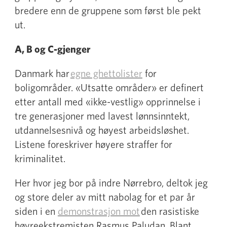
bredere enn de gruppene som først ble pekt
ut.
A, B og C-gjenger
Danmark har
egne ghettolister
for
boligområder. «Utsatte områder» er definert
etter antall med «ikke-vestlig» opprinnelse i
tre generasjoner med lavest lønnsinntekt,
utdannelsesnivå og høyest arbeidsløshet.
Listene foreskriver høyere straffer for
kriminalitet.
Her hvor jeg bor på indre Nørrebro, deltok jeg
og store deler av mitt nabolag for et par år
siden i en
demonstrasjon mot
den rasistiske
høyreekstremisten Rasmus Paludan. Blant