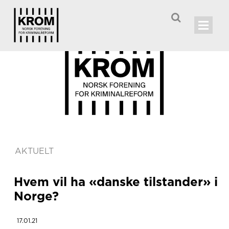

AKTUELT
Hvem vil ha «danske tilstander» i
Norge?
17.01.21