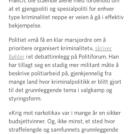
Frølich, ble stående alene med forbehold om
at et gjengpoliti og spesialpoliti for enhver
type kriminalitet neppe er veien å gå i effektiv
bekjempelse.
Politiet «må få en klar marsjordre om å
prioritere organisert kriminalitet»,
skriver
Bøhler
i et debattinnlegg på Politiforum. Han
har tillagt seg en stadig mer militant måte å
beskrive politiarbeid på, gjenkjennelig fra
mange land hvor kriminalpolitikk er blitt gjort
til det grunnleggende tema i valgkamp og
styringsform.
«Krig mot narkotika» var i mange år en sikker
budsjettvinner. Og, ikke minst, et sted hvor
straffelengde og samfunnets grunnleggende